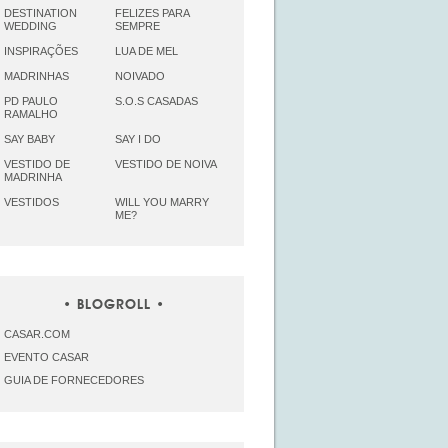
DESTINATION
FELIZES PARA
WEDDING
SEMPRE
INSPIRAÇÕES
LUA DE MEL
MADRINHAS
NOIVADO
PD PAULO
S.O.S CASADAS
RAMALHO
SAY BABY
SAY I DO
VESTIDO DE
VESTIDO DE NOIVA
MADRINHA
VESTIDOS
WILL YOU MARRY
ME?
BLOGROLL
CASAR.COM
EVENTO CASAR
GUIA DE FORNECEDORES