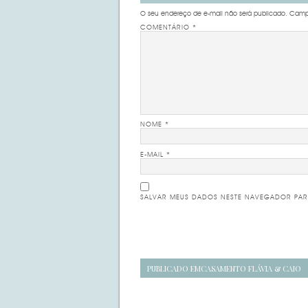
O seu endereço de e-mail não será publicado.
Campo
COMENTÁRIO
*
NOME
*
E-MAIL
*
SALVAR MEUS DADOS NESTE NAVEGADOR PAR
Navegação
PUBLICADO EM
CASAMENTO FLÁVIA & CAIO
de