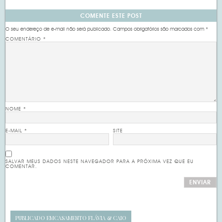
COMENTE ESTE POST
O seu endereço de e-mail não será publicado.
Campos obrigatórios são marcados com
*
COMENTÁRIO
*
NOME
*
E-MAIL
*
SITE
SALVAR MEUS DADOS NESTE NAVEGADOR PARA A PRÓXIMA VEZ QUE EU
COMENTAR.
PUBLICADO EM
CASAMENTO FLÁVIA & CAIO