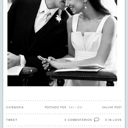
CATEGORIA:
POSTADO POR:
SAY I DO
SALVAR POST
TWEET
0 COMENTÁRIOS
IN LOVE
0