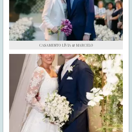
S.O.S CASADAS
FALE COM O SAY I DO
CASAMENTO LÍVIA & MARCELO