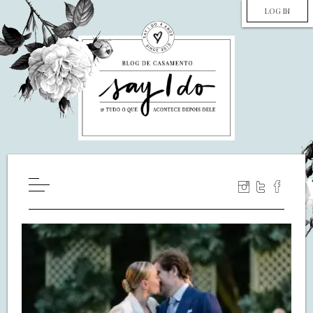
LOG IN
HOME
WILL YOU MARRY ME?
LUA DE MEL
COZINHA
DECORAÇÃO
DE NOIVA PRA NOIVA