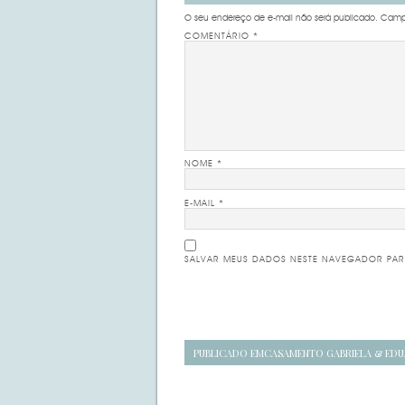
O seu endereço de e-mail não será publicado.
Campo
COMENTÁRIO
*
NOME
*
E-MAIL
*
SALVAR MEUS DADOS NESTE NAVEGADOR PAR
Navegação
PUBLICADO EM
CASAMENTO GABRIELA & ED
de