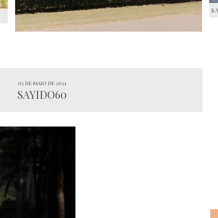
S
S
02 de maio de 2021
SAYIDO60