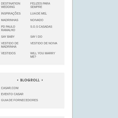
DESTINATION
FELIZES PARA
WEDDING
SEMPRE
INSPIRAÇÕES
LUA DE MEL
MADRINHAS
NOIVADO
PD PAULO
S.O.S CASADAS
RAMALHO
SAY BABY
SAY I DO
VESTIDO DE
VESTIDO DE NOIVA
MADRINHA
VESTIDOS
WILL YOU MARRY
ME?
BLOGROLL
CASAR.COM
EVENTO CASAR
GUIA DE FORNECEDORES