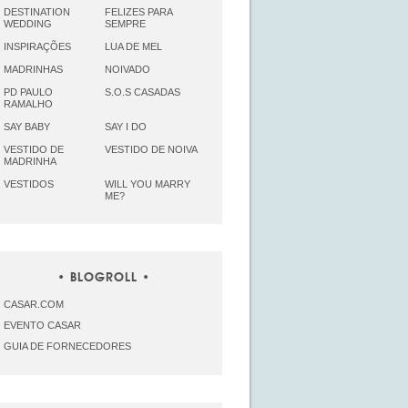
DESTINATION
FELIZES PARA
WEDDING
SEMPRE
INSPIRAÇÕES
LUA DE MEL
MADRINHAS
NOIVADO
PD PAULO
S.O.S CASADAS
RAMALHO
SAY BABY
SAY I DO
VESTIDO DE
VESTIDO DE NOIVA
MADRINHA
VESTIDOS
WILL YOU MARRY
ME?
BLOGROLL
CASAR.COM
EVENTO CASAR
GUIA DE FORNECEDORES