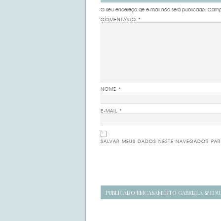
O seu endereço de e-mail não será publicado.
Campo
COMENTÁRIO
*
NOME
*
E-MAIL
*
SALVAR MEUS DADOS NESTE NAVEGADOR PAR
Navegação
PUBLICADO EM
CASAMENTO GABRIELA & ED
de