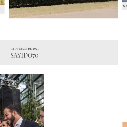
S
S
02 de maio de 2021
SAYIDO70