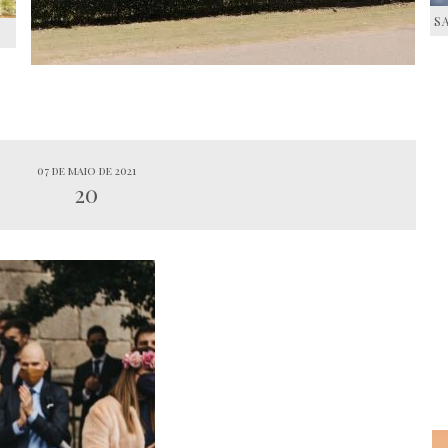
S
S
07 de maio de 2021
20