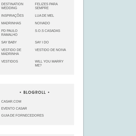
DESTINATION
FELIZES PARA
WEDDING
SEMPRE
INSPIRAÇÕES
LUA DE MEL
MADRINHAS
NOIVADO
PD PAULO
S.O.S CASADAS
RAMALHO
SAY BABY
SAY I DO
VESTIDO DE
VESTIDO DE NOIVA
MADRINHA
VESTIDOS
WILL YOU MARRY
ME?
BLOGROLL
CASAR.COM
EVENTO CASAR
GUIA DE FORNECEDORES