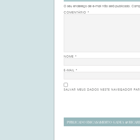
O seu endereço de e-mail não será publicado.
Campo
COMENTÁRIO
*
NOME
*
E-MAIL
*
SALVAR MEUS DADOS NESTE NAVEGADOR PAR
Navegação
PUBLICADO EM
CASAMENTO GADEA & RICAR
de