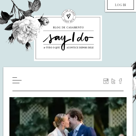
LOG IN
HOME
WILL YOU MARRY ME?
LUA DE MEL
COZINHA
DECORAÇÃO
DE NOIVA PRA NOIVA