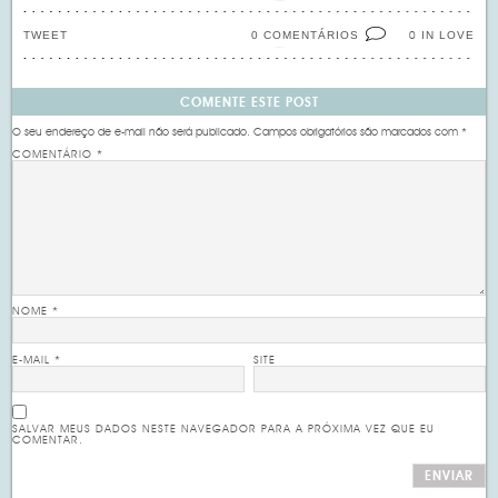
TWEET
0 COMENTÁRIOS
IN LOVE
0
COMENTE ESTE POST
O seu endereço de e-mail não será publicado.
Campos obrigatórios são marcados com
*
COMENTÁRIO
*
NOME
*
E-MAIL
*
SITE
SALVAR MEUS DADOS NESTE NAVEGADOR PARA A PRÓXIMA VEZ QUE EU
COMENTAR.