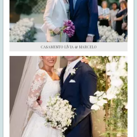
S.O.S CASADAS
FALE COM O SAY I DO
CASAMENTO LÍVIA & MARCELO