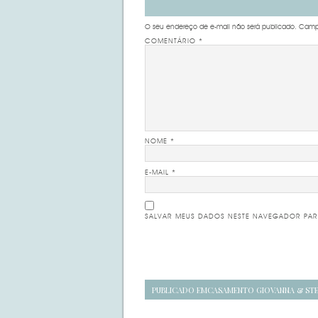
O seu endereço de e-mail não será publicado.
Campo
COMENTÁRIO
*
NOME
*
E-MAIL
*
SALVAR MEUS DADOS NESTE NAVEGADOR PAR
Navegação
PUBLICADO EM
CASAMENTO GIOVANNA & ST