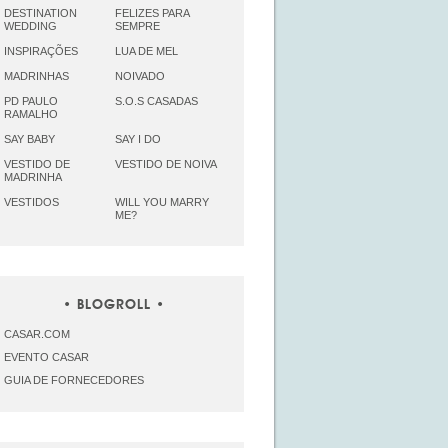
DESTINATION
FELIZES PARA
WEDDING
SEMPRE
INSPIRAÇÕES
LUA DE MEL
MADRINHAS
NOIVADO
PD PAULO
S.O.S CASADAS
RAMALHO
SAY BABY
SAY I DO
VESTIDO DE
VESTIDO DE NOIVA
MADRINHA
VESTIDOS
WILL YOU MARRY
ME?
BLOGROLL
CASAR.COM
EVENTO CASAR
GUIA DE FORNECEDORES