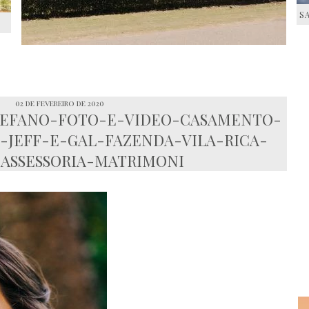
S
S
02 de fevereiro de 2020
TEFANO-FOTO-E-VIDEO-CASAMENTO-
JEFF-E-GAL-FAZENDA-VILA-RICA-
-ASSESSORIA-MATRIMONI