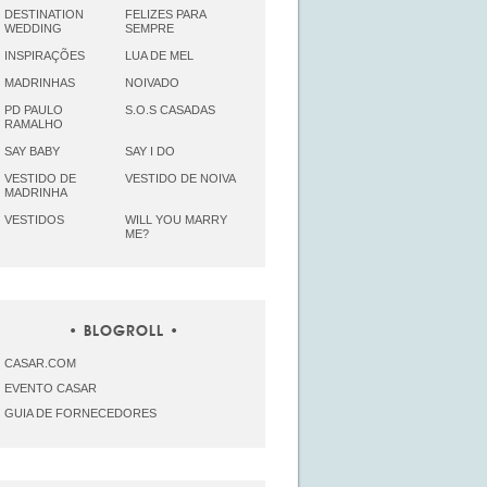
DESTINATION
FELIZES PARA
WEDDING
SEMPRE
INSPIRAÇÕES
LUA DE MEL
MADRINHAS
NOIVADO
PD PAULO
S.O.S CASADAS
RAMALHO
SAY BABY
SAY I DO
VESTIDO DE
VESTIDO DE NOIVA
MADRINHA
VESTIDOS
WILL YOU MARRY
ME?
BLOGROLL
CASAR.COM
EVENTO CASAR
GUIA DE FORNECEDORES