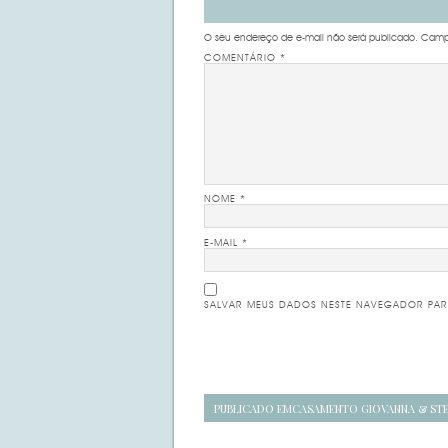
O seu endereço de e-mail não será publicado.
Campo
COMENTÁRIO
*
NOME
*
E-MAIL
*
SALVAR MEUS DADOS NESTE NAVEGADOR PAR
Navegação
PUBLICADO EM
CASAMENTO GIOVANNA & ST