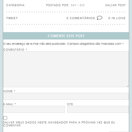
CATEGORIA:
POSTADO POR:
SAY I DO
SALVAR POST
TWEET
0 COMENTÁRIOS
IN LOVE
0
COMENTE ESTE POST
O seu endereço de e-mail não será publicado.
Campos obrigatórios são marcados com
*
COMENTÁRIO
*
NOME
*
E-MAIL
*
SITE
SALVAR MEUS DADOS NESTE NAVEGADOR PARA A PRÓXIMA VEZ QUE EU
COMENTAR.