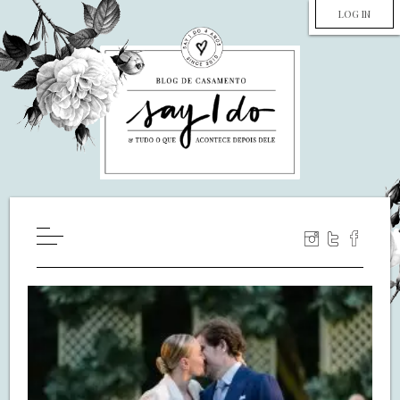
LOG IN
HOME
WILL YOU MARRY ME?
LUA DE MEL
COZINHA
DECORAÇÃO
DE NOIVA PRA NOIVA