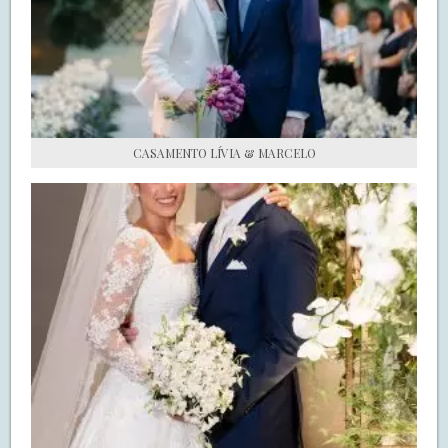
S.O.S CASADAS
FALE COM O SAY I DO
CASAMENTO LÍVIA & MARCELO