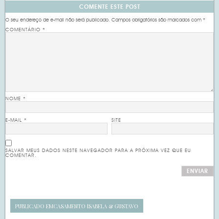
COMENTE ESTE POST
O seu endereço de e-mail não será publicado.
Campos obrigatórios são marcados com
*
COMENTÁRIO
*
NOME
*
E-MAIL
*
SITE
SALVAR MEUS DADOS NESTE NAVEGADOR PARA A PRÓXIMA VEZ QUE EU
COMENTAR.
PUBLICADO EM
CASAMENTO ISABELA & GUSTAVO