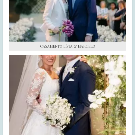
S.O.S CASADAS
FALE COM O SAY I DO
CASAMENTO LÍVIA & MARCELO