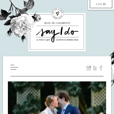
LOG IN
HOME
WILL YOU MARRY ME?
LUA DE MEL
COZINHA
DECORAÇÃO
DE NOIVA PRA NOIVA