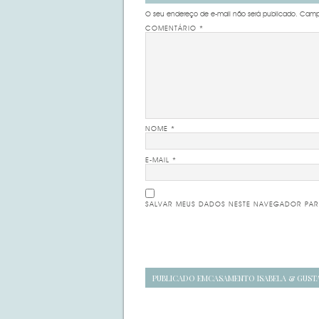
O seu endereço de e-mail não será publicado.
Campo
COMENTÁRIO
*
NOME
*
E-MAIL
*
SALVAR MEUS DADOS NESTE NAVEGADOR PAR
Navegação
PUBLICADO EM
CASAMENTO ISABELA & GUST
de