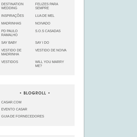
DESTINATION
FELIZES PARA
WEDDING
SEMPRE
INSPIRAÇÕES
LUA DE MEL
MADRINHAS
NOIVADO
PD PAULO
S.O.S CASADAS
RAMALHO
SAY BABY
SAY I DO
VESTIDO DE
VESTIDO DE NOIVA
MADRINHA
VESTIDOS
WILL YOU MARRY
ME?
BLOGROLL
CASAR.COM
EVENTO CASAR
GUIA DE FORNECEDORES