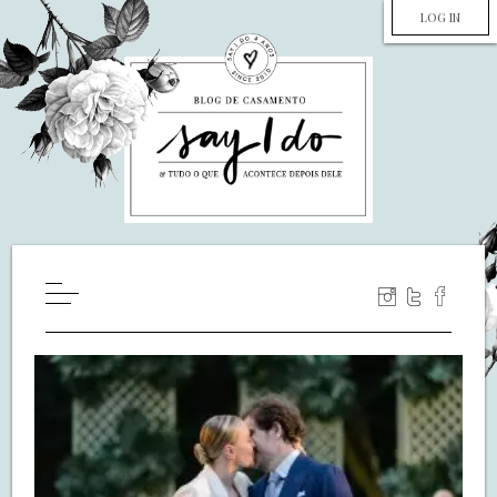
LOG IN
HOME
WILL YOU MARRY ME?
LUA DE MEL
COZINHA
DECORAÇÃO
DE NOIVA PRA NOIVA