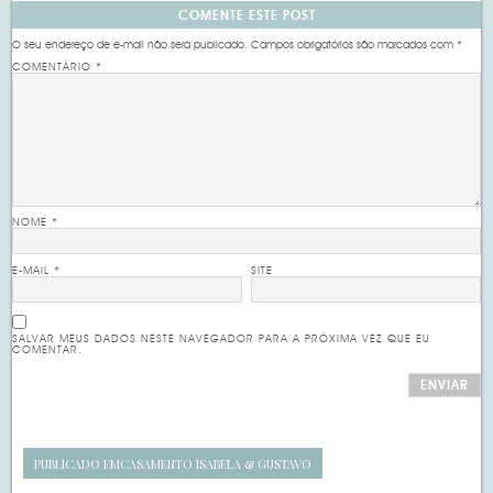
COMENTE ESTE POST
O seu endereço de e-mail não será publicado.
Campos obrigatórios são marcados com
*
COMENTÁRIO
*
NOME
*
E-MAIL
*
SITE
SALVAR MEUS DADOS NESTE NAVEGADOR PARA A PRÓXIMA VEZ QUE EU
COMENTAR.
PUBLICADO EM
CASAMENTO ISABELA & GUSTAVO