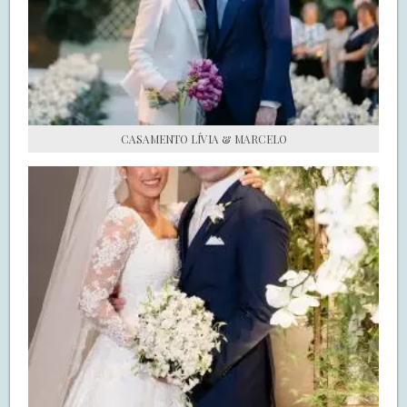
S.O.S CASADAS
FALE COM O SAY I DO
CASAMENTO LÍVIA & MARCELO