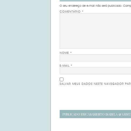
O seu endereço de e-mail não será publicado.
Campo
COMENTÁRIO
*
NOME
*
E-MAIL
*
SALVAR MEUS DADOS NESTE NAVEGADOR PAR
Navegação
PUBLICADO EM
CASAMENTO ISABELA & GUST
de