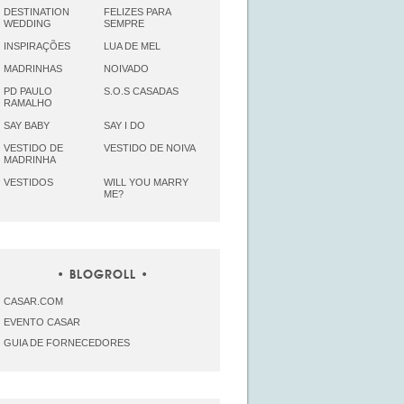
DESTINATION
FELIZES PARA
WEDDING
SEMPRE
INSPIRAÇÕES
LUA DE MEL
MADRINHAS
NOIVADO
PD PAULO
S.O.S CASADAS
RAMALHO
SAY BABY
SAY I DO
VESTIDO DE
VESTIDO DE NOIVA
MADRINHA
VESTIDOS
WILL YOU MARRY
ME?
BLOGROLL
CASAR.COM
EVENTO CASAR
GUIA DE FORNECEDORES