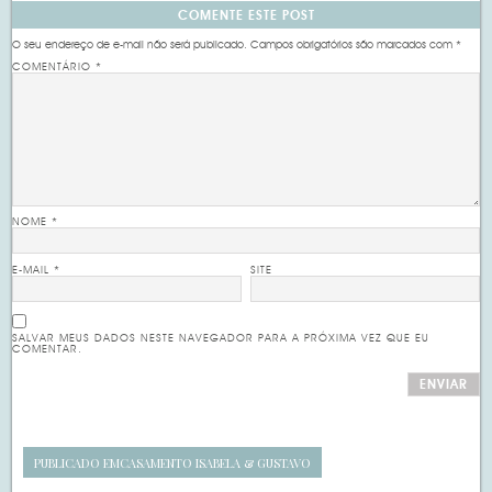
COMENTE ESTE POST
O seu endereço de e-mail não será publicado.
Campos obrigatórios são marcados com
*
COMENTÁRIO
*
NOME
*
E-MAIL
*
SITE
SALVAR MEUS DADOS NESTE NAVEGADOR PARA A PRÓXIMA VEZ QUE EU
COMENTAR.
PUBLICADO EM
CASAMENTO ISABELA & GUSTAVO