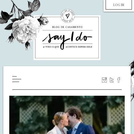
LOG IN
HOME
WILL YOU MARRY ME?
LUA DE MEL
COZINHA
DECORAÇÃO
DE NOIVA PRA NOIVA