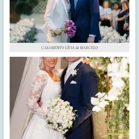
S.O.S CASADAS
FALE COM O SAY I DO
CASAMENTO LÍVIA & MARCELO