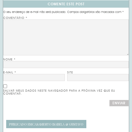
COMENTE ESTE POST
O seu endereço de e-mail não será publicado.
Campos obrigatórios são marcados com
*
COMENTÁRIO
*
NOME
*
E-MAIL
*
SITE
SALVAR MEUS DADOS NESTE NAVEGADOR PARA A PRÓXIMA VEZ QUE EU
COMENTAR.
PUBLICADO EM
CASAMENTO ISABELA & GUSTAVO