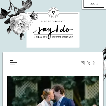
LOG IN
HOME
WILL YOU MARRY ME?
LUA DE MEL
COZINHA
DECORAÇÃO
DE NOIVA PRA NOIVA