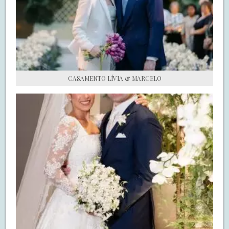
S.O.S CASADAS
FALE COM O SAY I DO
CASAMENTO LÍVIA & MARCELO