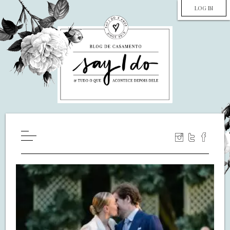
LOG IN
HOME
WILL YOU MARRY ME?
LUA DE MEL
COZINHA
DECORAÇÃO
DE NOIVA PRA NOIVA