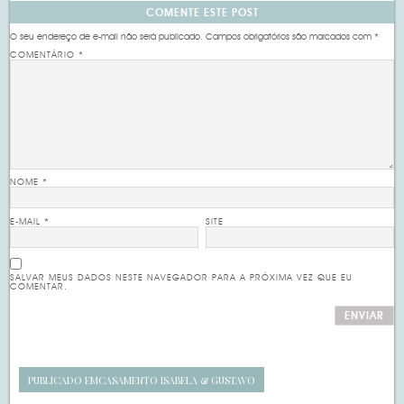
COMENTE ESTE POST
O seu endereço de e-mail não será publicado.
Campos obrigatórios são marcados com
*
COMENTÁRIO
*
NOME
*
E-MAIL
*
SITE
SALVAR MEUS DADOS NESTE NAVEGADOR PARA A PRÓXIMA VEZ QUE EU
COMENTAR.
PUBLICADO EM
CASAMENTO ISABELA & GUSTAVO