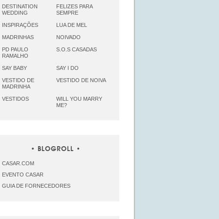
DESTINATION
FELIZES PARA
WEDDING
SEMPRE
INSPIRAÇÕES
LUA DE MEL
MADRINHAS
NOIVADO
PD PAULO
S.O.S CASADAS
RAMALHO
SAY BABY
SAY I DO
VESTIDO DE
VESTIDO DE NOIVA
MADRINHA
VESTIDOS
WILL YOU MARRY
ME?
BLOGROLL
CASAR.COM
EVENTO CASAR
GUIA DE FORNECEDORES