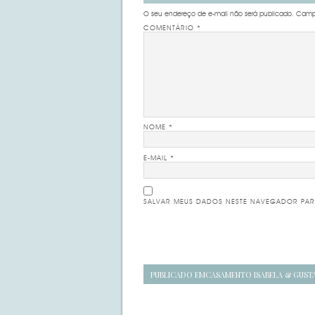
O seu endereço de e-mail não será publicado.
Campo
COMENTÁRIO
*
NOME
*
E-MAIL
*
SALVAR MEUS DADOS NESTE NAVEGADOR PAR
Navegação
PUBLICADO EM
CASAMENTO ISABELA & GUST
de