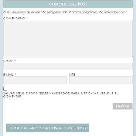
COMENTE ESTE POST
O seu endereço de e-mail não será publicado.
Campos obrigatórios são marcados com
*
COMENTÁRIO
*
NOME
*
E-MAIL
*
SITE
SALVAR MEUS DADOS NESTE NAVEGADOR PARA A PRÓXIMA VEZ QUE EU
COMENTAR.
PUBLICADO EM
CASAMENTO ISABELA & GUSTAVO