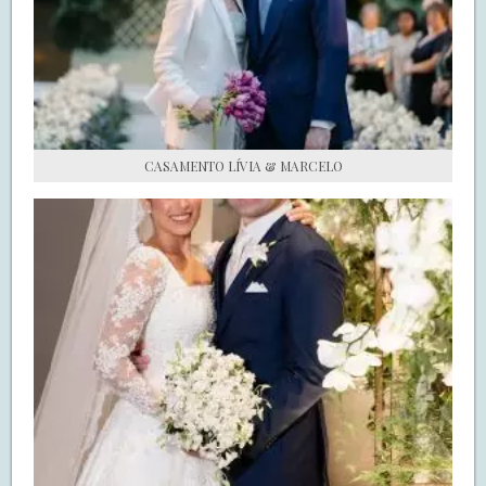
S.O.S CASADAS
FALE COM O SAY I DO
CASAMENTO LÍVIA & MARCELO