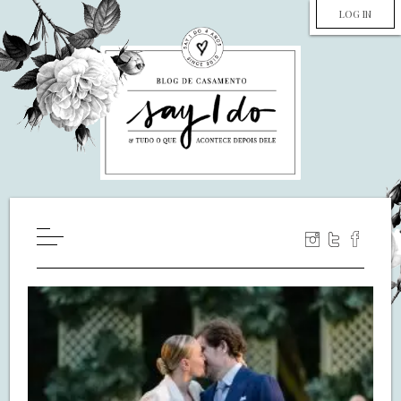
LOG IN
HOME
WILL YOU MARRY ME?
LUA DE MEL
COZINHA
DECORAÇÃO
DE NOIVA PRA NOIVA