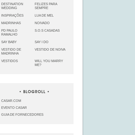
DESTINATION
FELIZES PARA
WEDDING
SEMPRE
INSPIRAÇÕES
LUA DE MEL
MADRINHAS
NOIVADO
PD PAULO
S.O.S CASADAS
RAMALHO
SAY BABY
SAY I DO
VESTIDO DE
VESTIDO DE NOIVA
MADRINHA
VESTIDOS
WILL YOU MARRY
ME?
BLOGROLL
CASAR.COM
EVENTO CASAR
GUIA DE FORNECEDORES