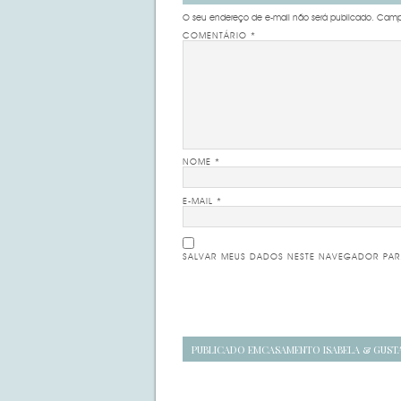
O seu endereço de e-mail não será publicado.
Campo
COMENTÁRIO
*
NOME
*
E-MAIL
*
SALVAR MEUS DADOS NESTE NAVEGADOR PAR
Navegação
PUBLICADO EM
CASAMENTO ISABELA & GUST
de