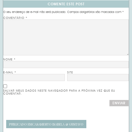
COMENTE ESTE POST
O seu endereço de e-mail não será publicado.
Campos obrigatórios são marcados com
*
COMENTÁRIO
*
NOME
*
E-MAIL
*
SITE
SALVAR MEUS DADOS NESTE NAVEGADOR PARA A PRÓXIMA VEZ QUE EU
COMENTAR.
PUBLICADO EM
CASAMENTO ISABELA & GUSTAVO