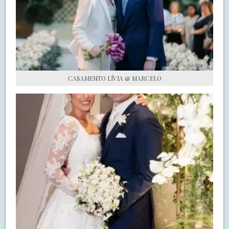
S.O.S CASADAS
FALE COM O SAY I DO
CASAMENTO LÍVIA & MARCELO