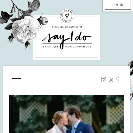
LOG IN
HOME
WILL YOU MARRY ME?
LUA DE MEL
COZINHA
DECORAÇÃO
DE NOIVA PRA NOIVA