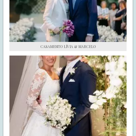
S.O.S CASADAS
FALE COM O SAY I DO
CASAMENTO LÍVIA & MARCELO