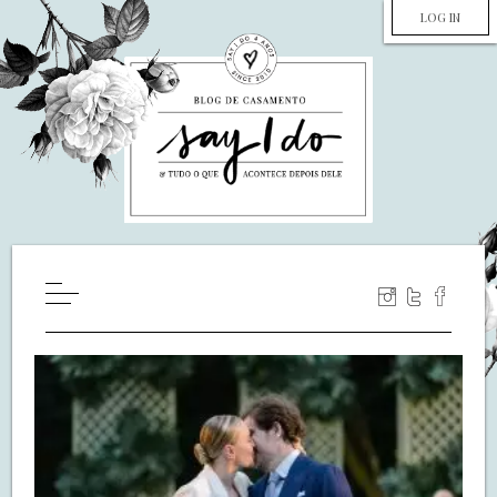
LOG IN
HOME
WILL YOU MARRY ME?
LUA DE MEL
COZINHA
DECORAÇÃO
DE NOIVA PRA NOIVA