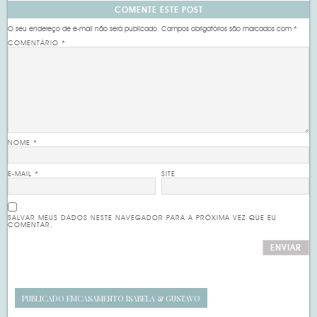
COMENTE ESTE POST
O seu endereço de e-mail não será publicado.
Campos obrigatórios são marcados com
*
COMENTÁRIO
*
NOME
*
E-MAIL
*
SITE
SALVAR MEUS DADOS NESTE NAVEGADOR PARA A PRÓXIMA VEZ QUE EU
COMENTAR.
PUBLICADO EM
CASAMENTO ISABELA & GUSTAVO