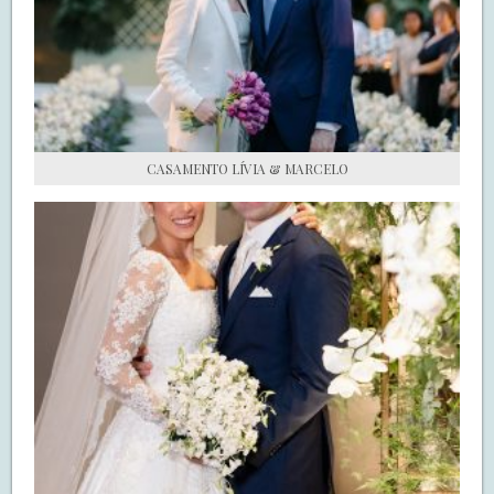
S.O.S CASADAS
FALE COM O SAY I DO
CASAMENTO LÍVIA & MARCELO