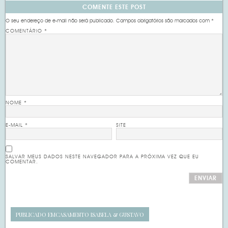
COMENTE ESTE POST
O seu endereço de e-mail não será publicado.
Campos obrigatórios são marcados com
*
COMENTÁRIO
*
NOME
*
E-MAIL
*
SITE
SALVAR MEUS DADOS NESTE NAVEGADOR PARA A PRÓXIMA VEZ QUE EU
COMENTAR.
PUBLICADO EM
CASAMENTO ISABELA & GUSTAVO