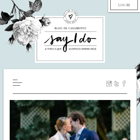
LOG IN
HOME
WILL YOU MARRY ME?
LUA DE MEL
COZINHA
DECORAÇÃO
DE NOIVA PRA NOIVA