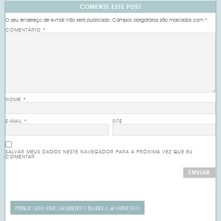
COMENTE ESTE POST
O seu endereço de e-mail não será publicado.
Campos obrigatórios são marcados com
*
COMENTÁRIO
*
NOME
*
E-MAIL
*
SITE
SALVAR MEUS DADOS NESTE NAVEGADOR PARA A PRÓXIMA VEZ QUE EU
COMENTAR.
PUBLICADO EM
CASAMENTO ISABELA & GUSTAVO