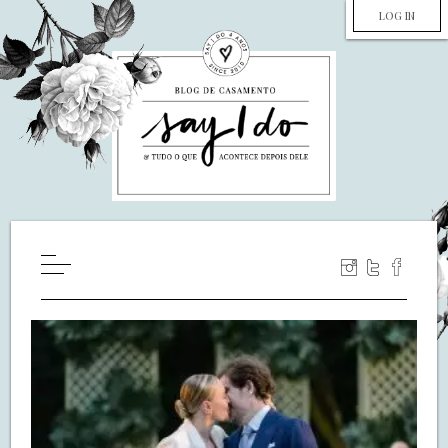
LOG IN
HOME
WILL YOU MARRY ME?
LUA DE MEL
COZINHA
DECORAÇÃO
DE NOIVA PRA NOIVA