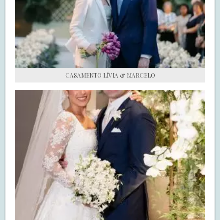
S.O.S CASADAS
FALE COM O SAY I DO
CASAMENTO LÍVIA & MARCELO