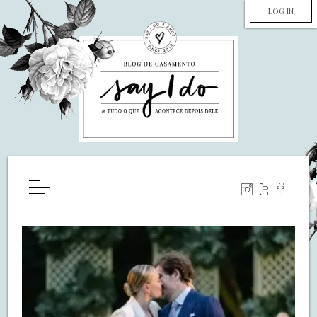
LOG IN
HOME
WILL YOU MARRY ME?
LUA DE MEL
COZINHA
DECORAÇÃO
DE NOIVA PRA NOIVA