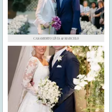
S.O.S CASADAS
FALE COM O SAY I DO
CASAMENTO LÍVIA & MARCELO