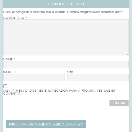
COMENTE ESTE POST
O seu endereço de e-mail não será publicado.
Campos obrigatórios são marcados com
*
COMENTÁRIO
*
NOME
*
E-MAIL
*
SITE
SALVAR MEUS DADOS NESTE NAVEGADOR PARA A PRÓXIMA VEZ QUE EU
COMENTAR.
PUBLICADO EM
CASAMENTO ISABELA & GUSTAVO