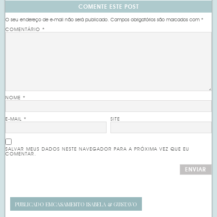
COMENTE ESTE POST
O seu endereço de e-mail não será publicado.
Campos obrigatórios são marcados com
*
COMENTÁRIO
*
NOME
*
E-MAIL
*
SITE
SALVAR MEUS DADOS NESTE NAVEGADOR PARA A PRÓXIMA VEZ QUE EU
COMENTAR.
PUBLICADO EM
CASAMENTO ISABELA & GUSTAVO