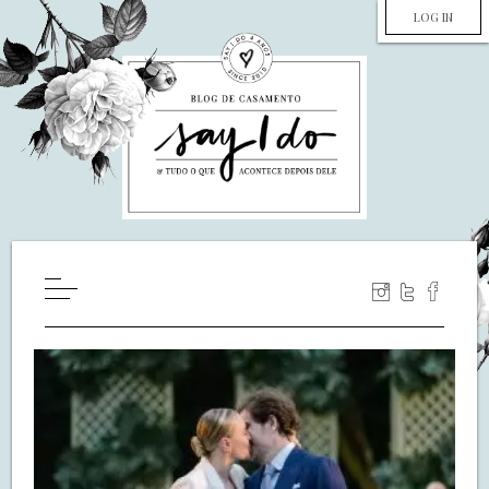
LOG IN
HOME
WILL YOU MARRY ME?
LUA DE MEL
COZINHA
DECORAÇÃO
DE NOIVA PRA NOIVA