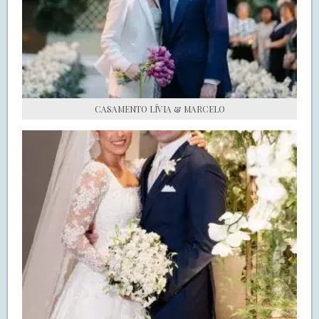
S.O.S CASADAS
FALE COM O SAY I DO
CASAMENTO LÍVIA & MARCELO