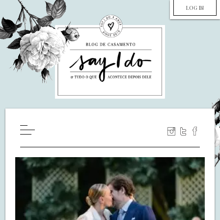
LOG IN
HOME
WILL YOU MARRY ME?
LUA DE MEL
COZINHA
DECORAÇÃO
DE NOIVA PRA NOIVA