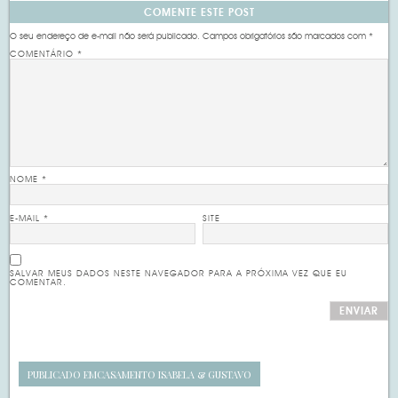
COMENTE ESTE POST
O seu endereço de e-mail não será publicado.
Campos obrigatórios são marcados com
*
COMENTÁRIO
*
NOME
*
E-MAIL
*
SITE
SALVAR MEUS DADOS NESTE NAVEGADOR PARA A PRÓXIMA VEZ QUE EU
COMENTAR.
PUBLICADO EM
CASAMENTO ISABELA & GUSTAVO