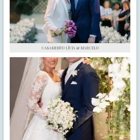
S.O.S CASADAS
FALE COM O SAY I DO
CASAMENTO LÍVIA & MARCELO