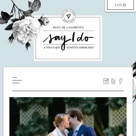
LOG IN
HOME
WILL YOU MARRY ME?
LUA DE MEL
COZINHA
DECORAÇÃO
DE NOIVA PRA NOIVA