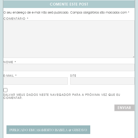
COMENTE ESTE POST
O seu endereço de e-mail não será publicado.
Campos obrigatórios são marcados com
*
COMENTÁRIO
*
NOME
*
E-MAIL
*
SITE
SALVAR MEUS DADOS NESTE NAVEGADOR PARA A PRÓXIMA VEZ QUE EU
COMENTAR.
PUBLICADO EM
CASAMENTO ISABELA & GUSTAVO