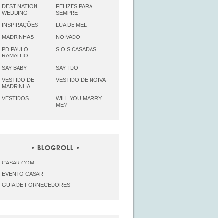
DESTINATION
FELIZES PARA
WEDDING
SEMPRE
INSPIRAÇÕES
LUA DE MEL
MADRINHAS
NOIVADO
PD PAULO
S.O.S CASADAS
RAMALHO
SAY BABY
SAY I DO
VESTIDO DE
VESTIDO DE NOIVA
MADRINHA
VESTIDOS
WILL YOU MARRY
ME?
BLOGROLL
CASAR.COM
EVENTO CASAR
GUIA DE FORNECEDORES