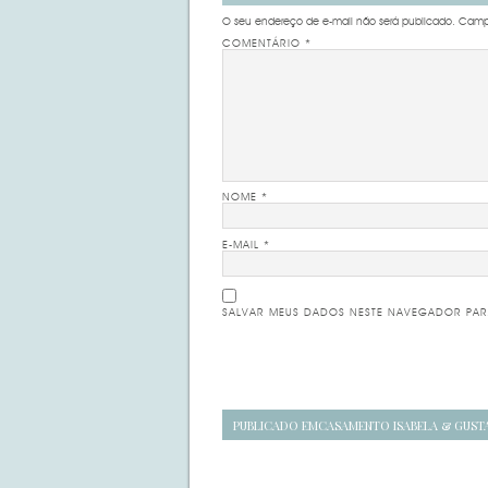
O seu endereço de e-mail não será publicado.
Campo
COMENTÁRIO
*
NOME
*
E-MAIL
*
SALVAR MEUS DADOS NESTE NAVEGADOR PAR
Navegação
PUBLICADO EM
CASAMENTO ISABELA & GUST
de