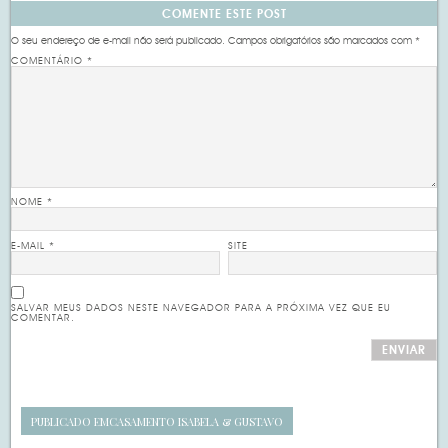
COMENTE ESTE POST
O seu endereço de e-mail não será publicado.
Campos obrigatórios são marcados com
*
COMENTÁRIO
*
NOME
*
E-MAIL
*
SITE
SALVAR MEUS DADOS NESTE NAVEGADOR PARA A PRÓXIMA VEZ QUE EU
COMENTAR.
PUBLICADO EM
CASAMENTO ISABELA & GUSTAVO