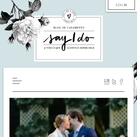
LOG IN
HOME
WILL YOU MARRY ME?
LUA DE MEL
COZINHA
DECORAÇÃO
DE NOIVA PRA NOIVA