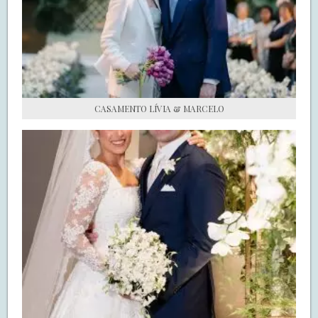
S.O.S CASADAS
FALE COM O SAY I DO
CASAMENTO LÍVIA & MARCELO