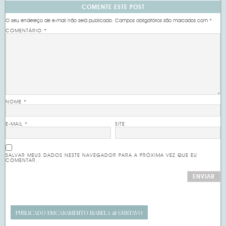
COMENTE ESTE POST
O seu endereço de e-mail não será publicado.
Campos obrigatórios são marcados com
*
COMENTÁRIO
*
NOME
*
E-MAIL
*
SITE
SALVAR MEUS DADOS NESTE NAVEGADOR PARA A PRÓXIMA VEZ QUE EU
COMENTAR.
PUBLICADO EM
CASAMENTO ISABELA & GUSTAVO