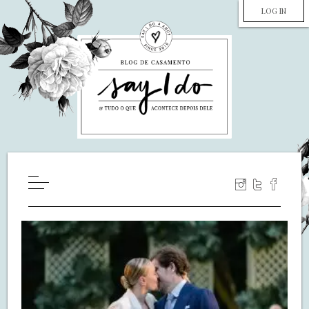
LOG IN
HOME
WILL YOU MARRY ME?
LUA DE MEL
COZINHA
DECORAÇÃO
DE NOIVA PRA NOIVA