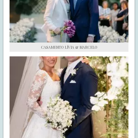
S.O.S CASADAS
FALE COM O SAY I DO
CASAMENTO LÍVIA & MARCELO