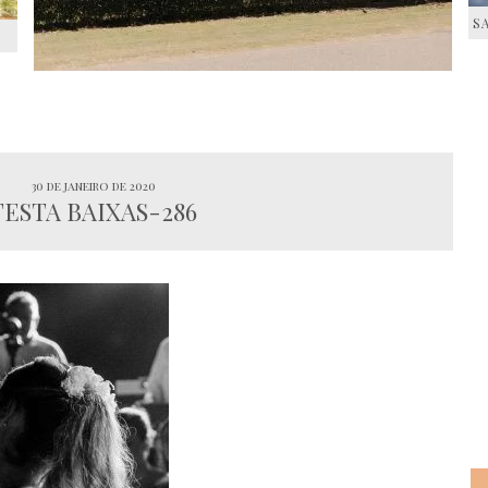
S
S
30 de janeiro de 2020
FESTA BAIXAS-286