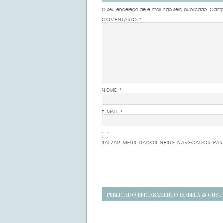
O seu endereço de e-mail não será publicado.
Campo
COMENTÁRIO
*
NOME
*
E-MAIL
*
SALVAR MEUS DADOS NESTE NAVEGADOR PAR
Navegação
PUBLICADO EM
CASAMENTO ISABELA & GUST
de