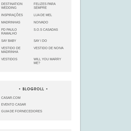
DESTINATION
FELIZES PARA
WEDDING
SEMPRE
INSPIRAÇÕES
LUA DE MEL
MADRINHAS
NOIVADO
PD PAULO
S.O.S CASADAS
RAMALHO
SAY BABY
SAY I DO
VESTIDO DE
VESTIDO DE NOIVA
MADRINHA
VESTIDOS
WILL YOU MARRY
ME?
BLOGROLL
CASAR.COM
EVENTO CASAR
GUIA DE FORNECEDORES