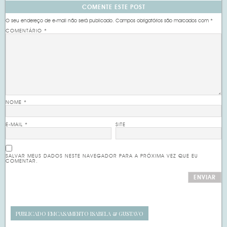
COMENTE ESTE POST
O seu endereço de e-mail não será publicado.
Campos obrigatórios são marcados com
*
COMENTÁRIO
*
NOME
*
E-MAIL
*
SITE
SALVAR MEUS DADOS NESTE NAVEGADOR PARA A PRÓXIMA VEZ QUE EU
COMENTAR.
PUBLICADO EM
CASAMENTO ISABELA & GUSTAVO