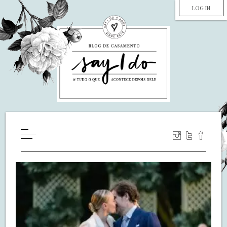
LOG IN
HOME
WILL YOU MARRY ME?
LUA DE MEL
COZINHA
DECORAÇÃO
DE NOIVA PRA NOIVA