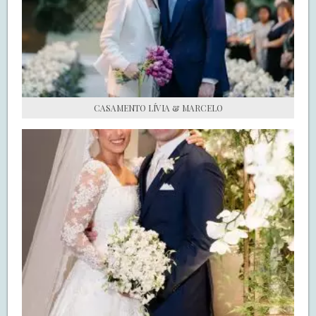
S.O.S CASADAS
FALE COM O SAY I DO
CASAMENTO LÍVIA & MARCELO