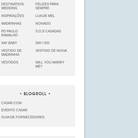
DESTINATION
FELIZES PARA
WEDDING
SEMPRE
INSPIRAÇÕES
LUA DE MEL
MADRINHAS
NOIVADO
PD PAULO
S.O.S CASADAS
RAMALHO
SAY BABY
SAY I DO
VESTIDO DE
VESTIDO DE NOIVA
MADRINHA
VESTIDOS
WILL YOU MARRY
ME?
BLOGROLL
CASAR.COM
EVENTO CASAR
GUIA DE FORNECEDORES