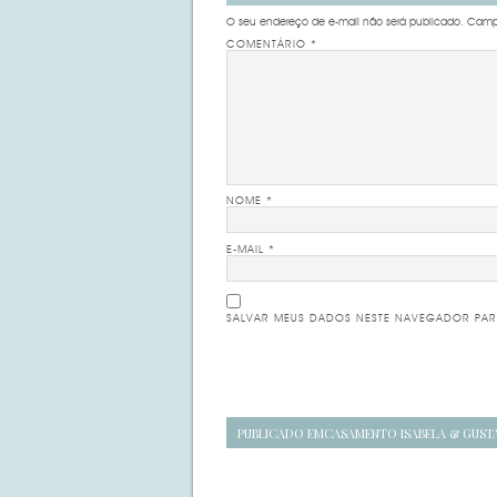
O seu endereço de e-mail não será publicado.
Campo
COMENTÁRIO
*
NOME
*
E-MAIL
*
SALVAR MEUS DADOS NESTE NAVEGADOR PAR
Navegação
PUBLICADO EM
CASAMENTO ISABELA & GUST
de