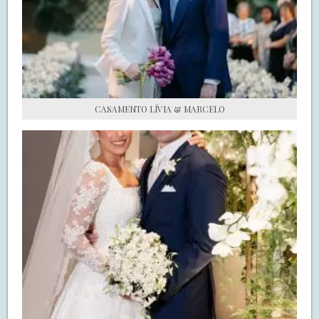
S.O.S CASADAS
FALE COM O SAY I DO
CASAMENTO LÍVIA & MARCELO