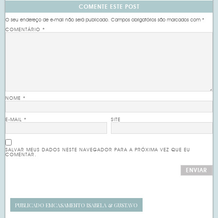
COMENTE ESTE POST
O seu endereço de e-mail não será publicado.
Campos obrigatórios são marcados com
*
COMENTÁRIO
*
NOME
*
E-MAIL
*
SITE
SALVAR MEUS DADOS NESTE NAVEGADOR PARA A PRÓXIMA VEZ QUE EU
COMENTAR.
PUBLICADO EM
CASAMENTO ISABELA & GUSTAVO