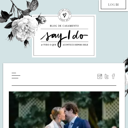
LOG IN
HOME
WILL YOU MARRY ME?
LUA DE MEL
COZINHA
DECORAÇÃO
DE NOIVA PRA NOIVA