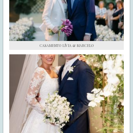
S.O.S CASADAS
FALE COM O SAY I DO
CASAMENTO LÍVIA & MARCELO