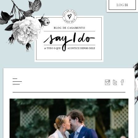
LOG IN
HOME
WILL YOU MARRY ME?
LUA DE MEL
COZINHA
DECORAÇÃO
DE NOIVA PRA NOIVA