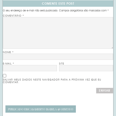
COMENTE ESTE POST
O seu endereço de e-mail não será publicado.
Campos obrigatórios são marcados com
*
COMENTÁRIO
*
NOME
*
E-MAIL
*
SITE
SALVAR MEUS DADOS NESTE NAVEGADOR PARA A PRÓXIMA VEZ QUE EU
COMENTAR.
PUBLICADO EM
CASAMENTO ISABELA & GUSTAVO