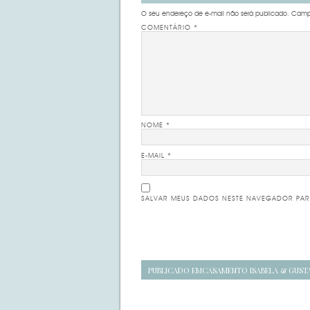
O seu endereço de e-mail não será publicado.
Campo
COMENTÁRIO
*
NOME
*
E-MAIL
*
SALVAR MEUS DADOS NESTE NAVEGADOR PAR
Navegação
PUBLICADO EM
CASAMENTO ISABELA & GUST
de