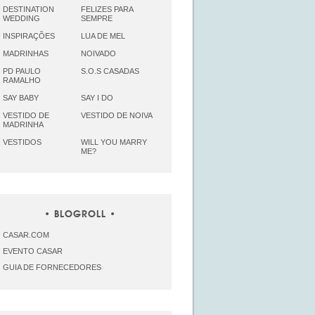
DESTINATION
FELIZES PARA
WEDDING
SEMPRE
INSPIRAÇÕES
LUA DE MEL
MADRINHAS
NOIVADO
PD PAULO
S.O.S CASADAS
RAMALHO
SAY BABY
SAY I DO
VESTIDO DE
VESTIDO DE NOIVA
MADRINHA
VESTIDOS
WILL YOU MARRY
ME?
BLOGROLL
CASAR.COM
EVENTO CASAR
GUIA DE FORNECEDORES