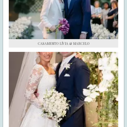
S.O.S CASADAS
FALE COM O SAY I DO
CASAMENTO LÍVIA & MARCELO