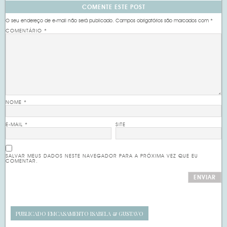
COMENTE ESTE POST
O seu endereço de e-mail não será publicado.
Campos obrigatórios são marcados com
*
COMENTÁRIO
*
NOME
*
E-MAIL
*
SITE
SALVAR MEUS DADOS NESTE NAVEGADOR PARA A PRÓXIMA VEZ QUE EU
COMENTAR.
PUBLICADO EM
CASAMENTO ISABELA & GUSTAVO