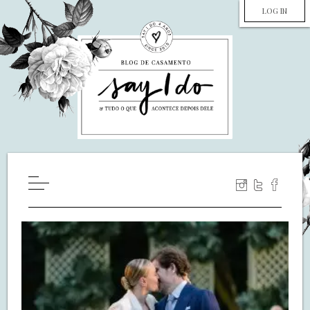
LOG IN
HOME
WILL YOU MARRY ME?
LUA DE MEL
COZINHA
DECORAÇÃO
DE NOIVA PRA NOIVA