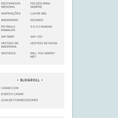
DESTINATION
FELIZES PARA
WEDDING
SEMPRE
INSPIRAÇÕES
LUA DE MEL
MADRINHAS
NOIVADO
PD PAULO
S.O.S CASADAS
RAMALHO
SAY BABY
SAY I DO
VESTIDO DE
VESTIDO DE NOIVA
MADRINHA
VESTIDOS
WILL YOU MARRY
ME?
BLOGROLL
CASAR.COM
EVENTO CASAR
GUIA DE FORNECEDORES