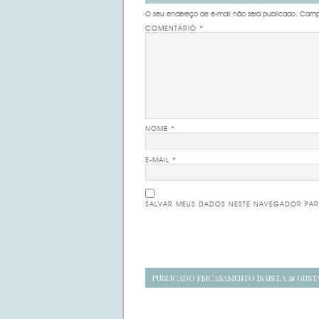
O seu endereço de e-mail não será publicado.
Campo
COMENTÁRIO
*
NOME
*
E-MAIL
*
SALVAR MEUS DADOS NESTE NAVEGADOR PAR
Navegação
PUBLICADO EM
CASAMENTO ISABELA & GUST
de