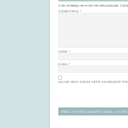
O seu endereço de e-mail não será publicado.
Campo
COMENTÁRIO
*
NOME
*
E-MAIL
*
SALVAR MEUS DADOS NESTE NAVEGADOR PAR
Navegação
PUBLICADO EM
CASAMENTO ISABELA & GUST
de