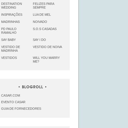
DESTINATION
FELIZES PARA
WEDDING
SEMPRE
INSPIRAÇÕES
LUA DE MEL
MADRINHAS
NOIVADO
PD PAULO
S.O.S CASADAS
RAMALHO
SAY BABY
SAY I DO
VESTIDO DE
VESTIDO DE NOIVA
MADRINHA
VESTIDOS
WILL YOU MARRY
ME?
BLOGROLL
CASAR.COM
EVENTO CASAR
GUIA DE FORNECEDORES