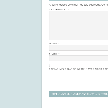
O seu endereço de e-mail não será publicado.
Campo
COMENTÁRIO
*
NOME
*
E-MAIL
*
SALVAR MEUS DADOS NESTE NAVEGADOR PAR
Navegação
PUBLICADO EM
CASAMENTO ISABELA & GUST
de