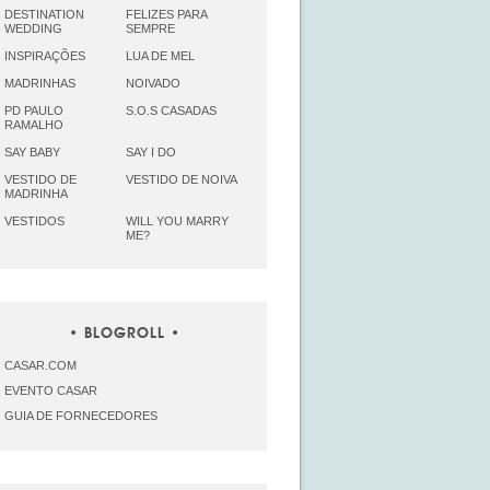
DESTINATION
FELIZES PARA
WEDDING
SEMPRE
INSPIRAÇÕES
LUA DE MEL
MADRINHAS
NOIVADO
PD PAULO
S.O.S CASADAS
RAMALHO
SAY BABY
SAY I DO
VESTIDO DE
VESTIDO DE NOIVA
MADRINHA
VESTIDOS
WILL YOU MARRY
ME?
BLOGROLL
CASAR.COM
EVENTO CASAR
GUIA DE FORNECEDORES