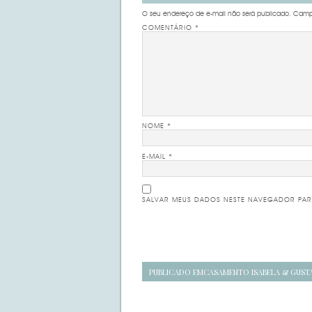
O seu endereço de e-mail não será publicado.
Campo
COMENTÁRIO
*
NOME
*
E-MAIL
*
SALVAR MEUS DADOS NESTE NAVEGADOR PAR
Navegação
PUBLICADO EM
CASAMENTO ISABELA & GUST
de