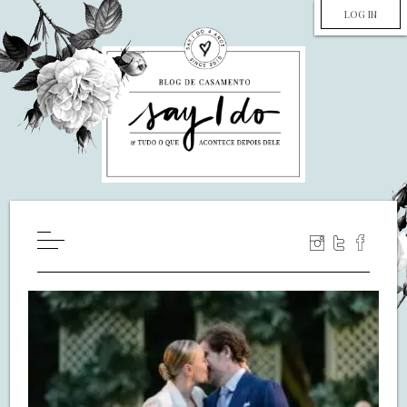
LOG IN
HOME
WILL YOU MARRY ME?
LUA DE MEL
COZINHA
DECORAÇÃO
DE NOIVA PRA NOIVA