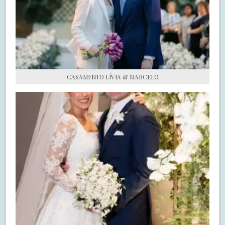
S.O.S CASADAS
FALE COM O SAY I DO
CASAMENTO LÍVIA & MARCELO