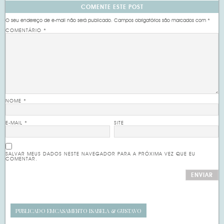
COMENTE ESTE POST
O seu endereço de e-mail não será publicado.
Campos obrigatórios são marcados com
*
COMENTÁRIO
*
NOME
*
E-MAIL
*
SITE
SALVAR MEUS DADOS NESTE NAVEGADOR PARA A PRÓXIMA VEZ QUE EU
COMENTAR.
PUBLICADO EM
CASAMENTO ISABELA & GUSTAVO