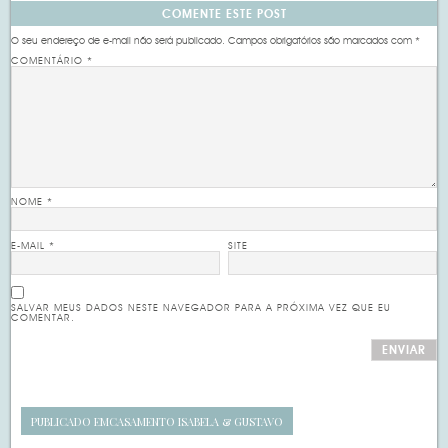
COMENTE ESTE POST
O seu endereço de e-mail não será publicado.
Campos obrigatórios são marcados com
*
COMENTÁRIO
*
NOME
*
E-MAIL
*
SITE
SALVAR MEUS DADOS NESTE NAVEGADOR PARA A PRÓXIMA VEZ QUE EU
COMENTAR.
PUBLICADO EM
CASAMENTO ISABELA & GUSTAVO