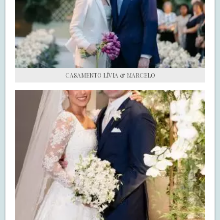
S.O.S CASADAS
FALE COM O SAY I DO
CASAMENTO LÍVIA & MARCELO