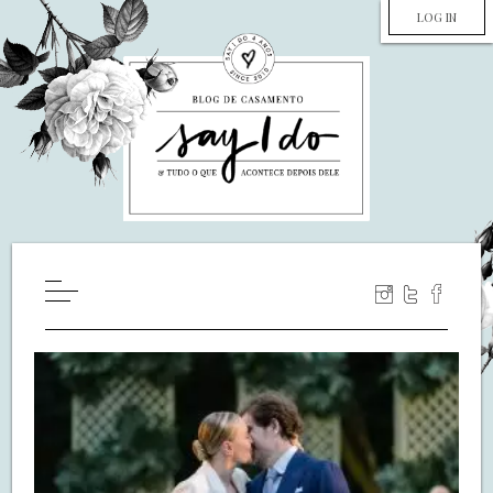
LOG IN
HOME
WILL YOU MARRY ME?
LUA DE MEL
COZINHA
DECORAÇÃO
DE NOIVA PRA NOIVA