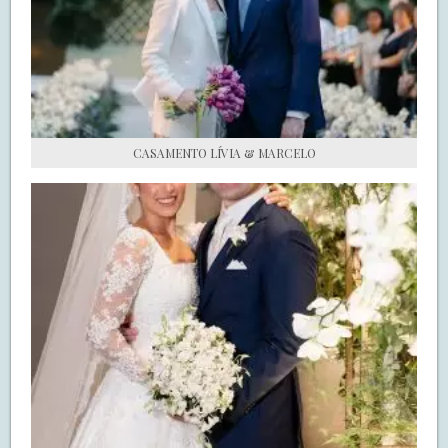
S.O.S CASADAS
FALE COM O SAY I DO
CASAMENTO LÍVIA & MARCELO