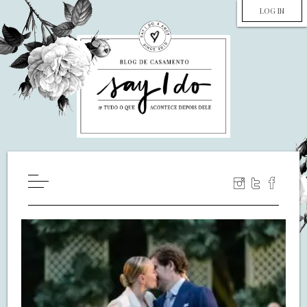
LOG IN
HOME
WILL YOU MARRY ME?
LUA DE MEL
COZINHA
DECORAÇÃO
DE NOIVA PRA NOIVA