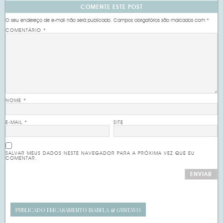
COMENTE ESTE POST
O seu endereço de e-mail não será publicado.
Campos obrigatórios são marcados com
*
COMENTÁRIO
*
NOME
*
E-MAIL
*
SITE
SALVAR MEUS DADOS NESTE NAVEGADOR PARA A PRÓXIMA VEZ QUE EU
COMENTAR.
PUBLICADO EM
CASAMENTO ISABELA & GUSTAVO