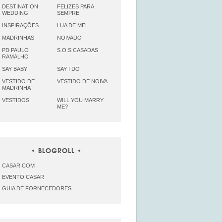
DESTINATION
FELIZES PARA
WEDDING
SEMPRE
INSPIRAÇÕES
LUA DE MEL
MADRINHAS
NOIVADO
PD PAULO
S.O.S CASADAS
RAMALHO
SAY BABY
SAY I DO
VESTIDO DE
VESTIDO DE NOIVA
MADRINHA
VESTIDOS
WILL YOU MARRY
ME?
BLOGROLL
CASAR.COM
EVENTO CASAR
GUIA DE FORNECEDORES