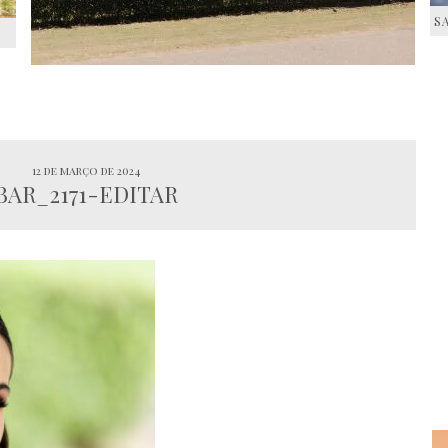
S
S
12 de março de 2024
BAR_2171-EDITAR