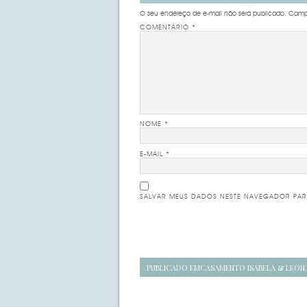
O seu endereço de e-mail não será publicado.
Campo
COMENTÁRIO
*
NOME
*
E-MAIL
*
SALVAR MEUS DADOS NESTE NAVEGADOR PAR
Navegação
PUBLICADO EM
CASAMENTO ISABELA & LEO
de