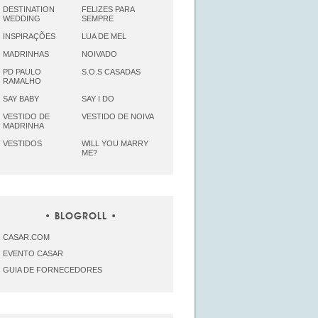
DESTINATION
FELIZES PARA
WEDDING
SEMPRE
INSPIRAÇÕES
LUA DE MEL
MADRINHAS
NOIVADO
PD PAULO
S.O.S CASADAS
RAMALHO
SAY BABY
SAY I DO
VESTIDO DE
VESTIDO DE NOIVA
MADRINHA
VESTIDOS
WILL YOU MARRY
ME?
BLOGROLL
CASAR.COM
EVENTO CASAR
GUIA DE FORNECEDORES