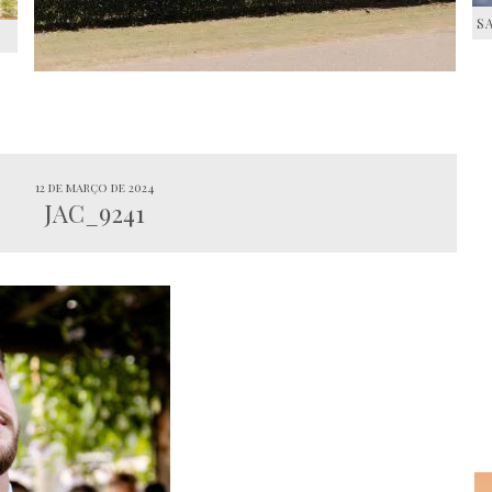
S
S
12 de março de 2024
JAC_9241