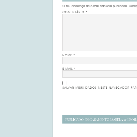
O seu endereço de e-mail não será publicado.
Campo
COMENTÁRIO
*
NOME
*
E-MAIL
*
SALVAR MEUS DADOS NESTE NAVEGADOR PAR
Navegação
PUBLICADO EM
CASAMENTO ISABELA & LEO
de