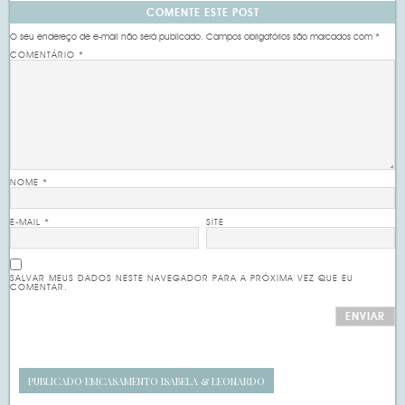
COMENTE ESTE POST
O seu endereço de e-mail não será publicado.
Campos obrigatórios são marcados com
*
COMENTÁRIO
*
NOME
*
E-MAIL
*
SITE
SALVAR MEUS DADOS NESTE NAVEGADOR PARA A PRÓXIMA VEZ QUE EU
COMENTAR.
PUBLICADO EM
CASAMENTO ISABELA & LEONARDO