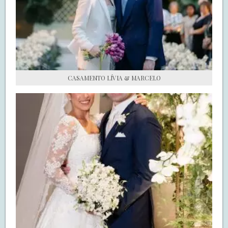
S.O.S CASADAS
FALE COM O SAY I DO
CASAMENTO LÍVIA & MARCELO