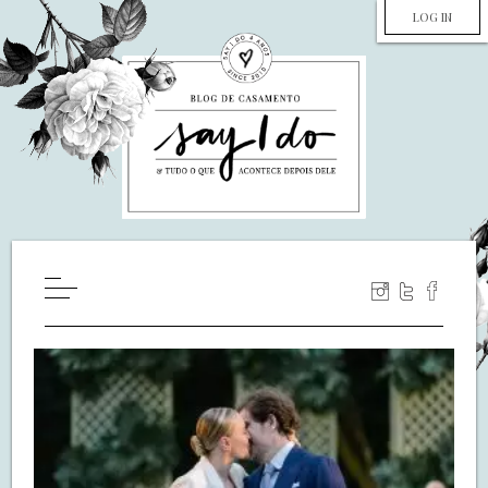
LOG IN
HOME
WILL YOU MARRY ME?
LUA DE MEL
COZINHA
DECORAÇÃO
DE NOIVA PRA NOIVA