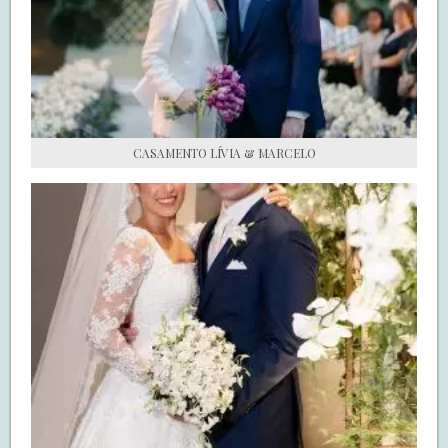
S.O.S CASADAS
FALE COM O SAY I DO
CASAMENTO LÍVIA & MARCELO