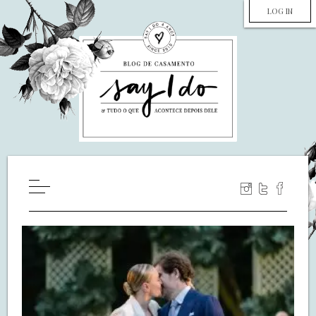
LOG IN
HOME
WILL YOU MARRY ME?
LUA DE MEL
COZINHA
DECORAÇÃO
DE NOIVA PRA NOIVA