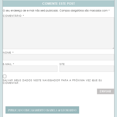
COMENTE ESTE POST
O seu endereço de e-mail não será publicado.
Campos obrigatórios são marcados com
*
COMENTÁRIO
*
NOME
*
E-MAIL
*
SITE
SALVAR MEUS DADOS NESTE NAVEGADOR PARA A PRÓXIMA VEZ QUE EU
COMENTAR.
PUBLICADO EM
CASAMENTO ISABELA & LEONARDO