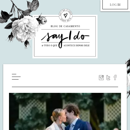
LOG IN
HOME
WILL YOU MARRY ME?
LUA DE MEL
COZINHA
DECORAÇÃO
DE NOIVA PRA NOIVA