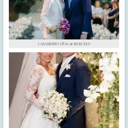
S.O.S CASADAS
FALE COM O SAY I DO
CASAMENTO LÍVIA & MARCELO