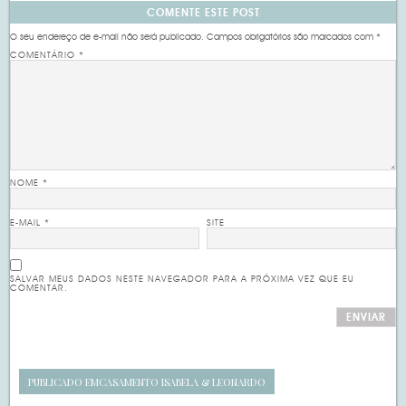
COMENTE ESTE POST
O seu endereço de e-mail não será publicado.
Campos obrigatórios são marcados com
*
COMENTÁRIO
*
NOME
*
E-MAIL
*
SITE
SALVAR MEUS DADOS NESTE NAVEGADOR PARA A PRÓXIMA VEZ QUE EU
COMENTAR.
PUBLICADO EM
CASAMENTO ISABELA & LEONARDO