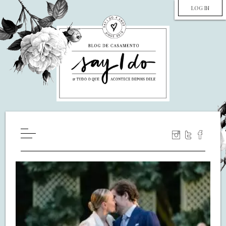
LOG IN
HOME
WILL YOU MARRY ME?
LUA DE MEL
COZINHA
DECORAÇÃO
DE NOIVA PRA NOIVA