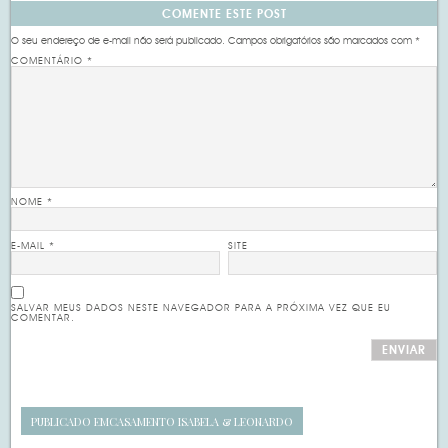
COMENTE ESTE POST
O seu endereço de e-mail não será publicado.
Campos obrigatórios são marcados com
*
COMENTÁRIO
*
NOME
*
E-MAIL
*
SITE
SALVAR MEUS DADOS NESTE NAVEGADOR PARA A PRÓXIMA VEZ QUE EU
COMENTAR.
PUBLICADO EM
CASAMENTO ISABELA & LEONARDO