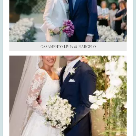
S.O.S CASADAS
FALE COM O SAY I DO
CASAMENTO LÍVIA & MARCELO